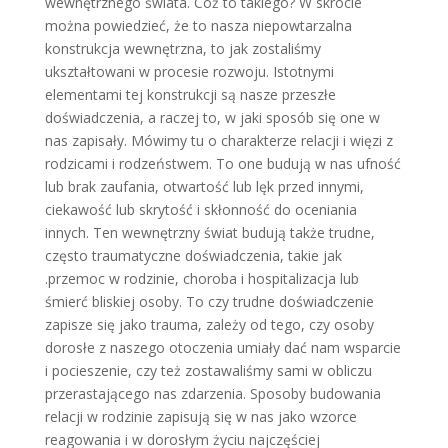
wewnętrznego świata. Cóż to takiego? W skrócie
można powiedzieć, że to nasza niepowtarzalna
konstrukcja wewnętrzna, to jak zostaliśmy
ukształtowani w procesie rozwoju. Istotnymi
elementami tej konstrukcji są nasze przeszłe
doświadczenia, a raczej to, w jaki sposób się one w
nas zapisały. Mówimy tu o charakterze relacji i więzi z
rodzicami i rodzeństwem. To one budują w nas ufność
lub brak zaufania, otwartość lub lęk przed innymi,
ciekawość lub skrytość i skłonność do oceniania
innych. Ten wewnętrzny świat budują także trudne,
często traumatyczne doświadczenia, takie jak
.przemoc w rodzinie, choroba i hospitalizacja lub
śmierć bliskiej osoby. To czy trudne doświadczenie
zapisze się jako trauma, zależy od tego, czy osoby
dorosłe z naszego otoczenia umiały dać nam wsparcie
i pocieszenie, czy też zostawaliśmy sami w obliczu
przerastającego nas zdarzenia. Sposoby budowania
relacji w rodzinie zapisują się w nas jako wzorce
reagowania i w dorosłym życiu najczęściej