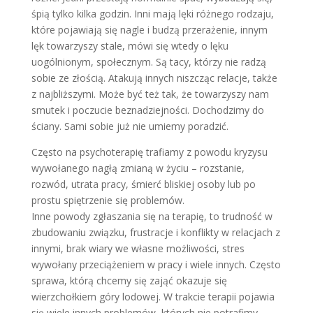
śpią tylko kilka godzin. Inni mają lęki różnego rodzaju,
które pojawiają się nagle i budzą przerażenie, innym
lęk towarzyszy stale, mówi się wtedy o lęku
uogólnionym, społecznym. Są tacy, którzy nie radzą
sobie ze złością. Atakują innych niszcząc relacje, także
z najbliższymi. Może być też tak, że towarzyszy nam
smutek i poczucie beznadziejności. Dochodzimy do
ściany. Sami sobie już nie umiemy poradzić.
Często na psychoterapię trafiamy z powodu kryzysu
wywołanego nagłą zmianą w życiu – rozstanie,
rozwód, utrata pracy, śmierć bliskiej osoby lub po
prostu spiętrzenie się problemów.
Inne powody zgłaszania się na terapię, to trudność w
zbudowaniu związku, frustracje i konflikty w relacjach z
innymi, brak wiary we własne możliwości, stres
wywołany przeciążeniem w pracy i wiele innych. Często
sprawa, którą chcemy się zająć okazuje się
wierzchołkiem góry lodowej. W trakcie terapii pojawia
się wiele innych problemów, których nie potrafimy