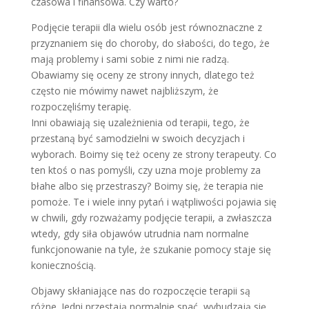
czasowa i finansowa. Czy warto?
Podjęcie terapii dla wielu osób jest równoznaczne z
przyznaniem się do choroby, do słabości, do tego, że
mają problemy i sami sobie z nimi nie radzą.
Obawiamy się oceny ze strony innych, dlatego też
często nie mówimy nawet najbliższym, że
rozpoczęliśmy terapię.
Inni obawiają się uzależnienia od terapii, tego, że
przestaną być samodzielni w swoich decyzjach i
wyborach. Boimy się też oceny ze strony terapeuty. Co
ten ktoś o nas pomyśli, czy uzna moje problemy za
błahe albo się przestraszy? Boimy się, że terapia nie
pomoże. Te i wiele inny pytań i wątpliwości pojawia się
w chwili, gdy rozważamy podjęcie terapii, a zwłaszcza
wtedy, gdy siła objawów utrudnia nam normalne
funkcjonowanie na tyle, że szukanie pomocy staje się
koniecznością.
Objawy skłaniające nas do rozpoczęcie terapii są
różne. Jedni przestają normalnie spać, wybudzają się,