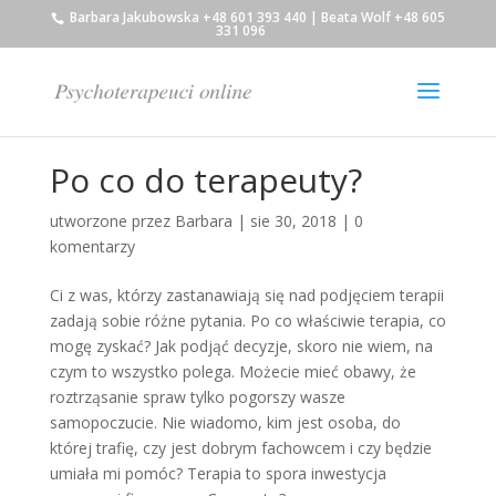
Barbara Jakubowska +48 601 393 440 | Beata Wolf +48 605
331 096
Po co do terapeuty?
utworzone przez
Barbara
|
sie 30, 2018
|
0
komentarzy
Ci z was, którzy zastanawiają się nad podjęciem terapii
zadają sobie różne pytania. Po co właściwie terapia, co
mogę zyskać? Jak podjąć decyzje, skoro nie wiem, na
czym to wszystko polega. Możecie mieć obawy, że
roztrząsanie spraw tylko pogorszy wasze
samopoczucie. Nie wiadomo, kim jest osoba, do
której trafię, czy jest dobrym fachowcem i czy będzie
umiała mi pomóc? Terapia to spora inwestycja